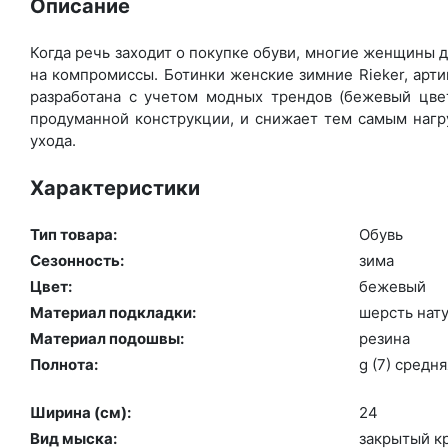
Описание
Когда речь заходит о покупке обуви, многие женщины де
на компромиссы. Ботинки женские зимние Rieker, арт
разработана с учетом модных трендов (бе­жевый цвет
продуманной конструкции, и снижает тем самым нагру
ухода.
Характеристики
Тип товара:
Обувь
Сезонность:
зи­ма
Цвет:
бе­жевый
Материал подкладки:
шерсть на­ту
Материал подошвы:
ре­зина
Полнота:
g (7) сред­ня
Ширина (см):
24
Вид мыска:
зак­ры­тый к