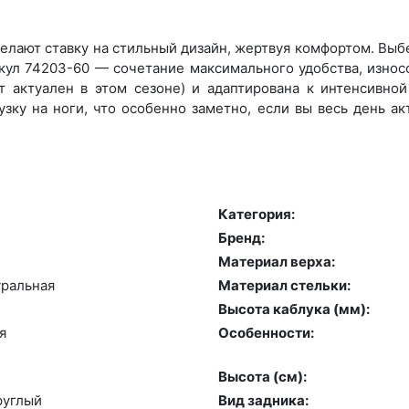
лают ставку на стильный дизайн, жертвуя комфортом. Выбер
икул 74203-60 — сочетание максимального удобства, износ
 актуален в этом сезоне) и адаптирована к интенсивной 
зку на ноги, что особенно заметно, если вы весь день а
Категория:
Бренд:
Материал верха:
раль­ная
Материал стельки:
Высота каблука (мм):
я
Особенности:
Высота (cм):
руг­лый
Вид задника: