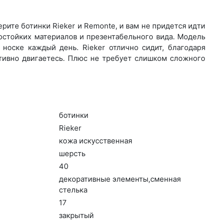
ите бо­тин­ки Rieker и Remonte, и вам не придется идти
остойких материалов и презентабельного вида. Модель
носке каждый день. Ri­eker отлично сидит, благодаря
ктивно двигаетесь. Плюс не требует слишком сложного
бо­тин­ки
Ri­eker
ко­жа ис­кусс­твен­ная
шерсть
40
де­кора­тив­ные эле­мен­ты,смен­ная
стель­ка
17
зак­ры­тый