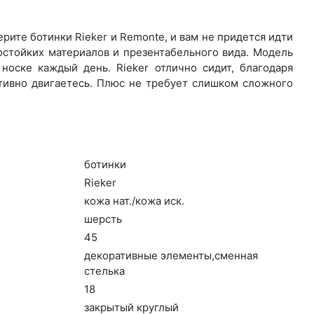
ите бо­тин­ки Rieker и Remonte, и вам не придется идти
остойких материалов и презентабельного вида. Модель
носке каждый день. Ri­eker отлично сидит, благодаря
ктивно двигаетесь. Плюс не требует слишком сложного
бо­тин­ки
Ri­eker
ко­жа нат./ко­жа иск.
шерсть
45
де­кора­тив­ные эле­мен­ты,смен­ная
стель­ка
18
зак­ры­тый круг­лый