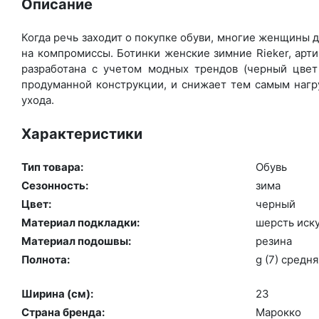
Описание
Когда речь заходит о покупке обуви, многие женщины де
на компромиссы. Ботинки женские зимние Rieker, арт
разработана с учетом модных трендов (чер­ный цвет 
продуманной конструкции, и снижает тем самым нагру
ухода.
Характеристики
Тип товара:
Обувь
Сезонность:
зи­ма
Цвет:
чер­ный
Материал подкладки:
шерсть ис­ку
Материал подошвы:
ре­зина
Полнота:
g (7) сред­ня
Ширина (см):
23
Страна бренда:
Ма­рок­ко