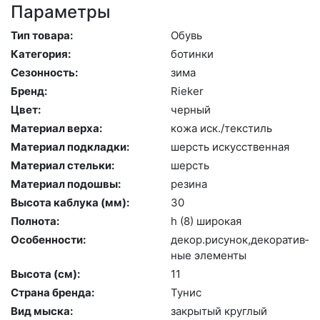
Параметры
Тип товара:
Обувь
Категория:
бо­тин­ки
Сезонность:
зи­ма
Бренд:
Ri­eker
Цвет:
чер­ный
Материал верха:
ко­жа иск./текс­тиль
Материал подкладки:
шерсть ис­кусс­твен­ная
Материал стельки:
шерсть
Материал подошвы:
ре­зина
Высота каблука (мм):
30
Полнота:
h (8) ши­рокая
Особенности:
де­кор.ри­сунок,де­кора­тив­
ные эле­мен­ты
Высота (cм):
11
Страна бренда:
Ту­нис
Вид мыска:
зак­ры­тый круг­лый