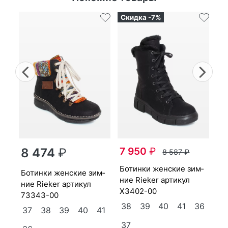
Скидка -7%
Previous
Nex
бо­тин­ки женс­кие зим­
7 950
₽
8 474
₽
8 587
₽
ни
Z4
бо­тин­ки женс­кие зим­
бо­тин­ки женс­кие зим­
ние Ri­eker артикул
36
3
ние Ri­eker артикул
X3402-00
73343-00
38
39
40
41
36
37
38
39
40
41
37