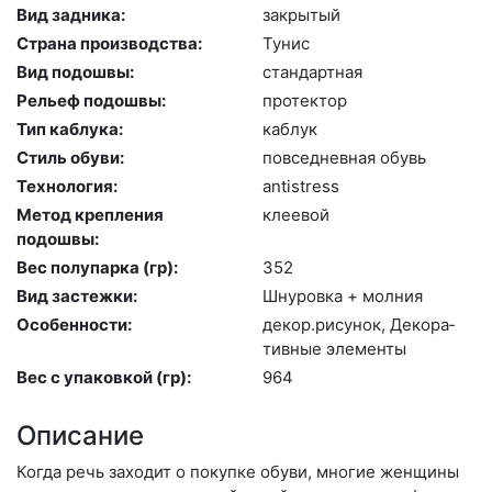
Вид задника:
зак­ры­тый
Страна производства:
Ту­нис
Вид подошвы:
стан­дарт­ная
Рельеф подошвы:
про­тек­тор
Тип каблука:
каб­лук
Стиль обуви:
пов­седнев­ная обувь
Технология:
an­tist­ress
Метод крепления
кле­евой
подошвы:
Вес полупарка (гр):
352
Вид застежки:
Шну­ров­ка + мол­ния
Особенности:
де­кор.ри­сунок, Де­кора­
тив­ные эле­мен­ты
Вес с упаковкой (гр):
964
Описание
Когда речь заходит о покупке обуви, многие женщины