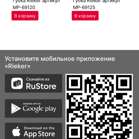
губ­ка Ri­eker артикул
губ­ка Ri­eker артикул
MP-69120
MP-69125
Установите мобильное приложение
«Rieker»