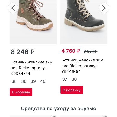
Previous
Nex
бо­тин­ки женс­кие зим­
4 760
₽
ни
8 246
₽
6 007
₽
Y3
бо­тин­ки женс­кие зим­
бо­тин­ки женс­кие зим­
36
3
ние Ri­eker артикул
ние Ri­eker артикул
Y9446-54
X9334-54
37
38
38
36
39
40
Средства по уходу за обувью