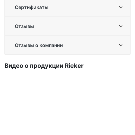
Сертификаты
Отзывы
Отзывы о компании
Ви­део о про­дук­ции Ri­eker