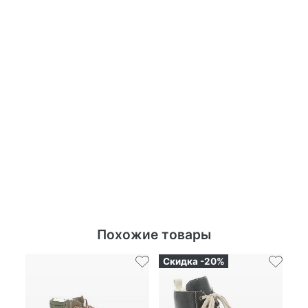
Похожие товары
Скидка -20%
Ск