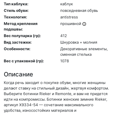
Тип каблука:
каб­лук
Стиль обуви:
пов­седнев­ная обувь
Технология:
an­tist­ress
Метод крепления
про­шив­ной
подошвы:
Вес полупарка (гр):
412
Вид застежки:
Шну­ров­ка + мол­ния
Особенности:
Де­кора­тив­ные эле­мен­ты,
смен­ная стель­ка
Вес с упаковкой (гр):
1078
Описание
Когда речь заходит о покупке обуви, многие женщины
делают ставку на стильный дизайн, жертвуя комфортом.
Выберите бо­тин­ки Rieker и Remonte, и вам не придется
идти на компромиссы. Ботинки женские зимние Rieker,
артикул X9334-54 — сочетание максимального
удобства, износостойких материалов и