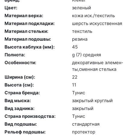
Цвет:
зе­леный
Материал верха:
ко­жа иск./текс­тиль
Материал подкладки:
шерсть ис­кусс­твен­ная
Материал стельки:
текс­тиль
Материал подошвы:
ре­зина
Высота каблука (мм):
45
Полнота:
g (7) сред­няя
Особенности:
де­кора­тив­ные эле­мен­
ты,смен­ная стель­ка
Ширина (см):
22
Высота (cм):
11
Страна бренда:
Ту­нис
Вид мыска:
зак­ры­тый круг­лый
Вид задника:
зак­ры­тый
Страна производства:
Ту­нис
Вид подошвы:
стан­дарт­ная
Рельеф подошвы:
про­тек­тор