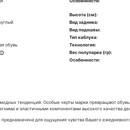
ая
Особенности:
Высота (cм):
руг­лый
Вид задника:
Вид подошвы:
Тип каблука:
ая обувь
Технология:
Вес полупарка (гр):
Особенности:
 модных тенденций. Особые черты марки превращают обувь R
егкими и эластичными компонентами высокого качества дел
увь предназначена для ощущения чувства Вашего ежедневног