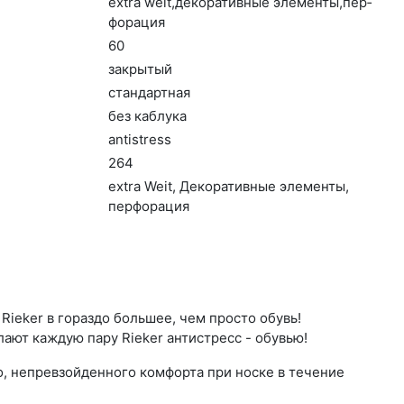
ext­ra we­it,де­кора­тив­ные эле­мен­ты,пер­
фо­рация
60
зак­ры­тый
стан­дарт­ная
без каб­лу­ка
an­tist­ress
264
ext­ra We­it, Де­кора­тив­ные эле­мен­ты,
пер­фо­рация
ieker в гораздо большее, чем просто обувь!
ают каждую пару Rieker антистресс - обувью!
о, непревзойденного комфорта при носке в течение