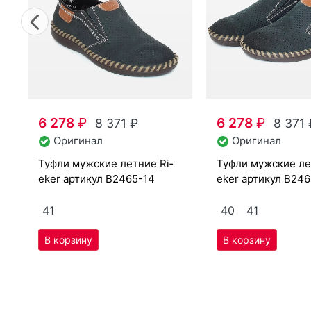
Previous
6 278
₽
6 278
₽
8 371
₽
8 371
Оригинал
Оригинал
туф­ли мужс­кие лет­ние Ri­
туф­ли мужс­кие лет­ние Ri­
eker артикул
B2465-14
eker артикул
B246
41
40
41