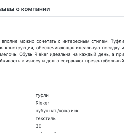
зывы о компании
о вполне можно сочетать с интересным стилем. Туфли
ая конструкция, обеспечивающая идеальную посадку и
елочь. Обувь Rieker идеальна на каждый день, а при
йчивость к износу и долго сохраняют презентабельный
туф­ли
Ri­eker
ну­бук нат./ко­жа иск.
текс­тиль
30