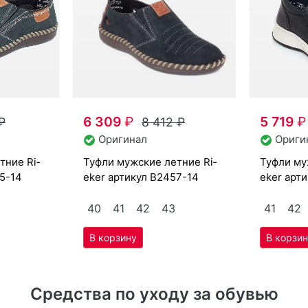
6 309
₽
5 719
₽
₽
8 412
₽
Оригинал
Ориги
туф­ли мужс­кие лет­ние Ri­
туф­ли мужс­кие лет­ние Ri­
5-14
eker артикул
B2457-14
eker арт
40
41
42
43
41
42
Средства по уходу за обувью