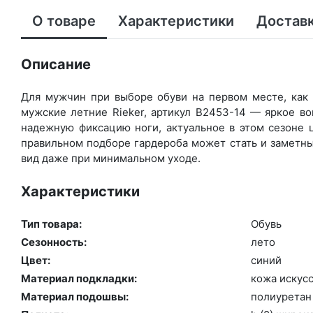
О товаре
Характеристики
Доставк
Описание
Для мужчин при выборе обуви на первом месте, как 
мужские летние Rieker, артикул B2453-14 — яркое в
надежную фиксацию ноги, актуальное в этом сезоне 
правильном подборе гардероба может стать и заметны
вид даже при минимальном уходе.
Характеристики
Тип товара:
Обувь
Сезонность:
ле­то
Цвет:
си­ний
Материал подкладки:
ко­жа ис­кусс
Материал подошвы:
по­ли­уре­тан