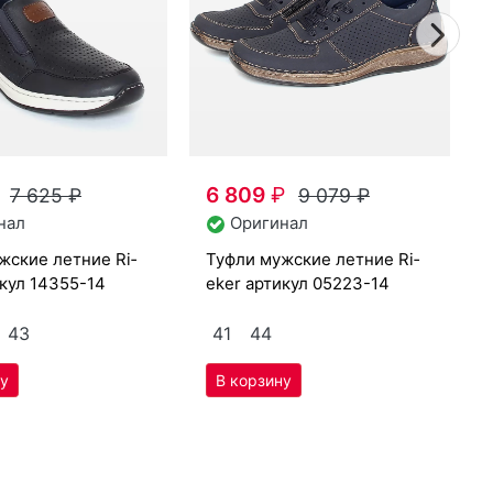
Nex
6 809
₽
7 625
₽
9 079
₽
нал
Оригинал
туф­ли мужс­кие лет­ние Ri­
туф­ли мужс­
икул
14355-14
eker артикул
05223-14
43
41
44