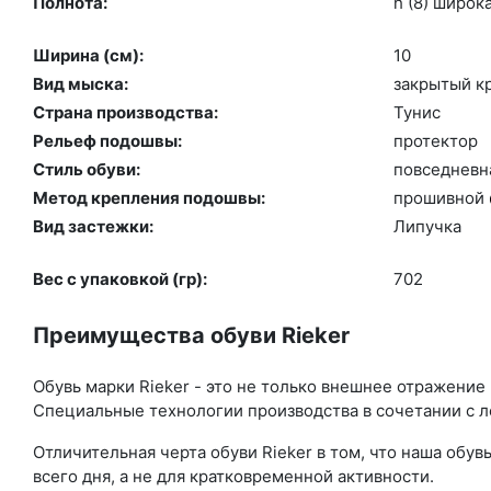
Полнота:
h (8) ши­рок
Ширина (см):
10
Вид мыска:
зак­ры­тый к
Страна производства:
Ту­нис
Рельеф подошвы:
про­тек­тор
Стиль обуви:
пов­седнев­н
Метод крепления подошвы:
про­шив­ной
Вид застежки:
Ли­пуч­ка
Вес с упаковкой (гр):
702
Преимущества обуви Rieker
Обувь марки Rieker - это не только внешнее отражение
Специальные технологии производства в сочетании с л
Отличительная черта обуви Rieker в том, что наша об
всего дня, а не для кратковременной активности.