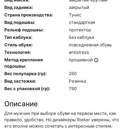
Вид задника:
зак­ры­тый
Страна производства:
Ту­нис
Вид подошвы:
стан­дарт­ная
Рельеф подошвы:
про­тек­тор
Тип каблука:
без каб­лу­ка
Стиль обуви:
пов­седнев­ная обувь
Технология:
an­tist­ress
Метод крепления
про­шив­ной
подошвы:
Вес полупарка (гр):
260
Вид застежки:
Ре­зин­ка
Вес с упаковкой (гр):
790
Описание
Для мужчин при выборе обуви на первом месте, как
правило, удобство. Но дизайнеры Rieker уверены, что
его вполне можно сочетать с интересным стилем.