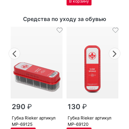
Средства по уходу за обувью
Previous
Nex
г
290
₽
130
₽
MP
губ­ка Ri­eker артикул
губ­ка Ri­eker артикул
MP-69125
MP-69120