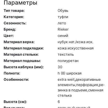
Параметры
Тип товара:
Обувь
Категория:
туф­ли
Сезонность:
ле­то
Бренд:
Ri­eker
Цвет:
си­ний
Материал верха:
ну­бук нат./ко­жа иск.
Материал подкладки:
ко­жа ис­кусс­твен­ная
Материал стельки:
текс­тиль
Материал подошвы:
по­ли­уре­тан
Высота каблука (мм):
30
Полнота:
h (8) ши­рокая
Особенности:
ext­ra we­it,де­кора­тив­ные
эле­мен­ты,пер­фо­рация,ре­
зин­ка в подъ­еме,смен­ная
стель­ка
Высота (cм):
6
Вид мыска:
зак­ры­тый круг­лый