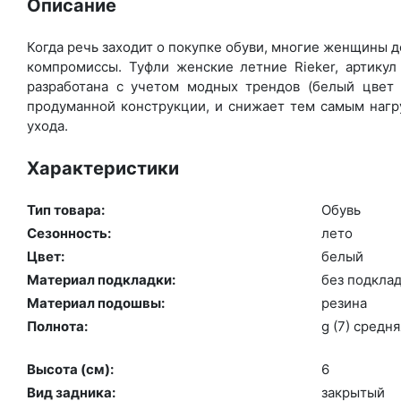
Описание
Когда речь заходит о покупке обуви, многие женщины де
компромиссы. Туфли женские летние Rieker, артикул
разработана с учетом модных трендов (бе­лый цвет 
продуманной конструкции, и снижает тем самым нагру
ухода.
Характеристики
Тип товара:
Обувь
Сезонность:
ле­то
Цвет:
бе­лый
Материал подкладки:
без подк­ла­
Материал подошвы:
ре­зина
Полнота:
g (7) сред­ня
Высота (cм):
6
Вид задника:
зак­ры­тый