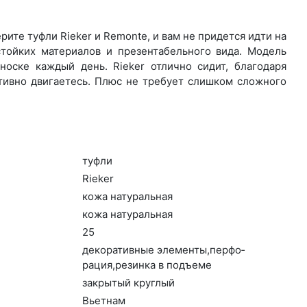
ите туф­ли Rieker и Remonte, и вам не придется идти на
стойких материалов и презентабельного вида. Модель
оске каждый день. Ri­eker отлично сидит, благодаря
ктивно двигаетесь. Плюс не требует слишком сложного
туф­ли
Ri­eker
ко­жа на­тураль­ная
ко­жа на­тураль­ная
25
де­кора­тив­ные эле­мен­ты,пер­фо­
рация,ре­зин­ка в подъ­еме
зак­ры­тый круг­лый
Вь­ет­нам