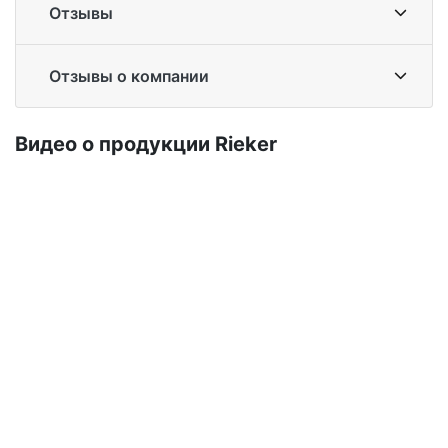
Отзывы
Отзывы о компании
Ви­део о про­дук­ции Ri­eker