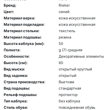
Бренд:
Ri­eker
Цвет:
си­ний
Материал верха:
ко­жа ис­кусс­твен­ная
Материал подкладки:
ко­жа ис­кусс­твен­ная
Материал стельки:
текс­тиль
Материал подошвы:
ре­зина
Высота каблука (мм):
50
Полнота:
g (7) сред­няя
Особенности:
Де­кора­тив­ные эле­мен­ты
Высота (cм):
60
Вид мыска:
отк­ры­тый круг­лый
Вид задника:
отк­ры­тый
Страна производства:
Вь­ет­нам
Вид подошвы:
стан­дарт­ная
Рельеф подошвы:
про­тек­тор
Тип каблука:
без каб­лу­ка
Стиль обуви:
пов­седнев­ная обувь