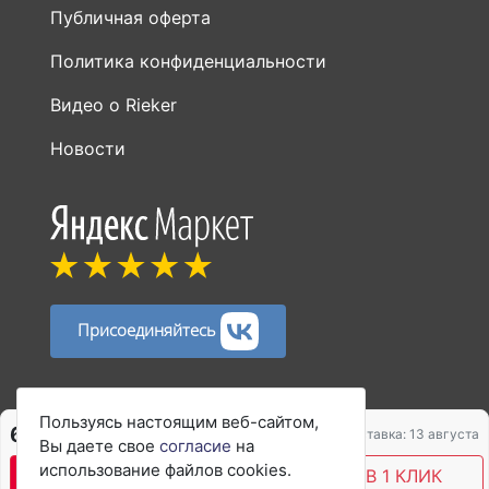
Публичная оферта
Политика конфиденциальности
Видео о Rieker
Новости
Присоединяйтесь
Способы оплаты:
Пользуясь настоящим веб-сайтом,
6 450 ₽
6 840 ₽
Доставка: 13 августа
Вы даете свое
согласие
на
использование файлов cookies.
В КОРЗИНУ
КУПИТЬ В 1 КЛИК