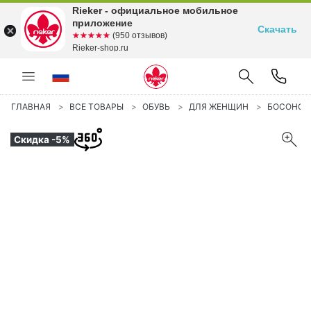
Rieker - официальное мобильное
приложение
Скачать
☆☆☆☆☆
★★★★★
(950 отзывов)
Rieker-shop.ru
ГЛАВНАЯ
ВСЕ ТОВАРЫ
ОБУВЬ
ДЛЯ ЖЕНЩИН
БОСОНО
Скидка -5%