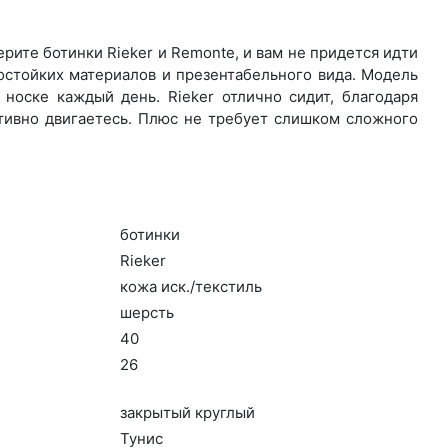
ите бо­тин­ки Rieker и Remonte, и вам не придется идти
остойких материалов и презентабельного вида. Модель
носке каждый день. Ri­eker отлично сидит, благодаря
ктивно двигаетесь. Плюс не требует слишком сложного
бо­тин­ки
Ri­eker
ко­жа иск./текс­тиль
шерсть
40
26
зак­ры­тый круг­лый
Ту­нис