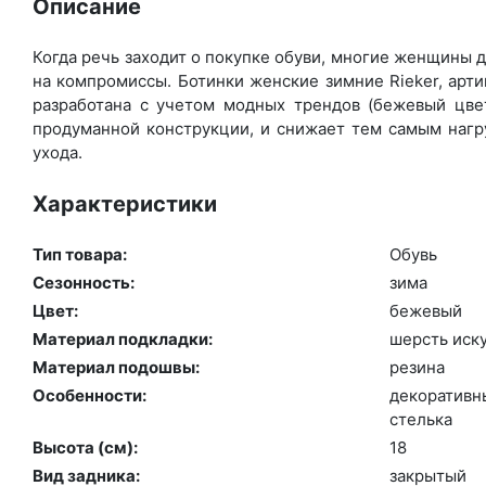
Описание
Когда речь заходит о покупке обуви, многие женщины де
на компромиссы. Ботинки женские зимние Rieker, арт
разработана с учетом модных трендов (бе­жевый цвет
продуманной конструкции, и снижает тем самым нагру
ухода.
Характеристики
Тип товара:
Обувь
Сезонность:
зи­ма
Цвет:
бе­жевый
Материал подкладки:
шерсть ис­ку
Материал подошвы:
ре­зина
Особенности:
де­кора­тив­
стель­ка
Высота (cм):
18
Вид задника:
зак­ры­тый