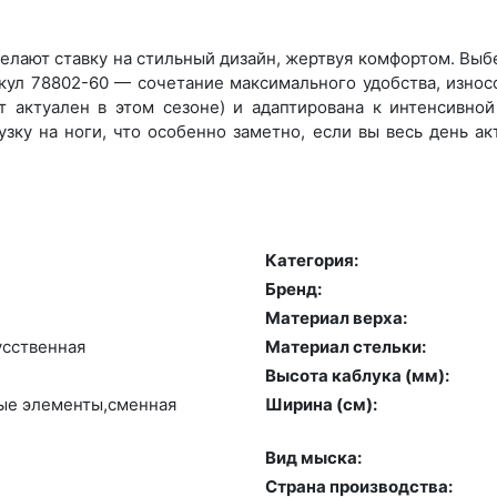
лают ставку на стильный дизайн, жертвуя комфортом. Выбер
икул 78802-60 — сочетание максимального удобства, износ
 актуален в этом сезоне) и адаптирована к интенсивной 
зку на ноги, что особенно заметно, если вы весь день а
Категория:
Бренд:
Материал верха:
сс­твен­ная
Материал стельки:
Высота каблука (мм):
ные эле­мен­ты,смен­ная
Ширина (см):
Вид мыска:
Страна производства: