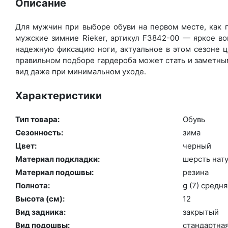
Описание
Для мужчин при выборе обуви на первом месте, как п
мужские зимние Rieker, артикул F3842-00 — яркое в
надежную фиксацию ноги, актуальное в этом сезоне ц
правильном подборе гардероба может стать и заметным
вид даже при минимальном уходе.
Характеристики
Тип товара:
Обувь
Сезонность:
зи­ма
Цвет:
чер­ный
Материал подкладки:
шерсть на­ту
Материал подошвы:
ре­зина
Полнота:
g (7) сред­ня
Высота (cм):
12
Вид задника:
зак­ры­тый
Вид подошвы:
стан­дарт­на