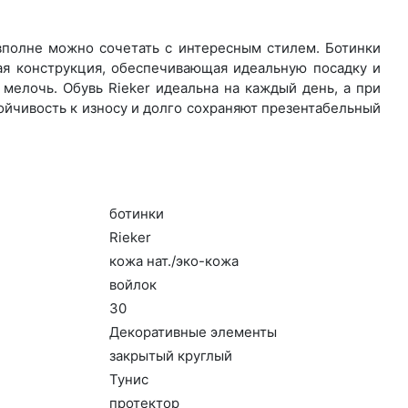
 вполне можно сочетать с интересным стилем. Ботинки
ая конструкция, обеспечивающая идеальную посадку и
мелочь. Обувь Rieker идеальна на каждый день, а при
ойчивость к износу и долго сохраняют презентабельный
бо­тин­ки
Ri­eker
ко­жа нат./эко-ко­жа
вой­лок
30
Де­кора­тив­ные эле­мен­ты
зак­ры­тый круг­лый
Ту­нис
про­тек­тор