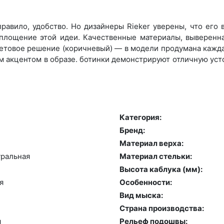
равило, удобство. Но дизайнеры Rieker уверены, что его
оплощение этой идеи. Качественные материалы, выверенн
етовое решение (коричневый) — в модели продумана каждая
 акцентом в образе. ботинки демонстрируют отличную уст
Категория:
Бренд:
й
Материал верха:
раль­ная
Материал стельки:
Высота каблука (мм):
я
Особенности:
Вид мыска:
Страна производства:
я
Рельеф подошвы: