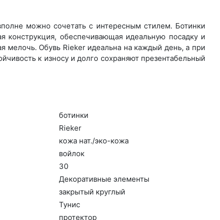
 вполне можно сочетать с интересным стилем. Ботинки
ая конструкция, обеспечивающая идеальную посадку и
 мелочь. Обувь Rieker идеальна на каждый день, а при
ойчивость к износу и долго сохраняют презентабельный
бо­тин­ки
Ri­eker
ко­жа нат./эко-ко­жа
вой­лок
30
Де­кора­тив­ные эле­мен­ты
зак­ры­тый круг­лый
Ту­нис
про­тек­тор