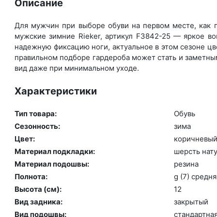
Описание
Для мужчин при выборе обуви на первом месте, как п
мужские зимние Rieker, артикул F3842-25 — яркое в
надежную фиксацию ноги, актуальное в этом сезоне цв
правильном подборе гардероба может стать и заметным
вид даже при минимальном уходе.
Характеристики
Тип товара:
Обувь
Сезонность:
зи­ма
Цвет:
ко­рич­не­вы
Материал подкладки:
шерсть на­ту
Материал подошвы:
ре­зина
Полнота:
g (7) сред­ня
Высота (cм):
12
Вид задника:
зак­ры­тый
Вид подошвы:
стан­дарт­на