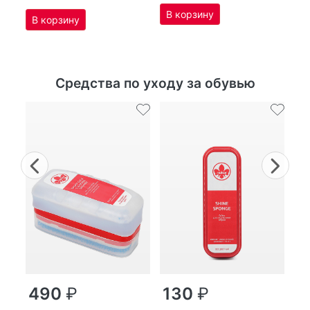
Средства по уходу за обувью
Previous
Nex
г
490
₽
130
₽
MP