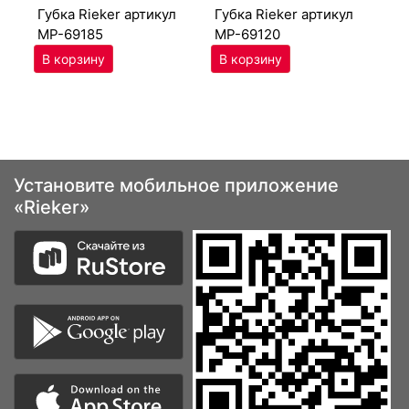
губ­ка Ri­eker артикул
губ­ка Ri­eker артикул
MP-69185
MP-69120
Установите мобильное приложение
«Rieker»