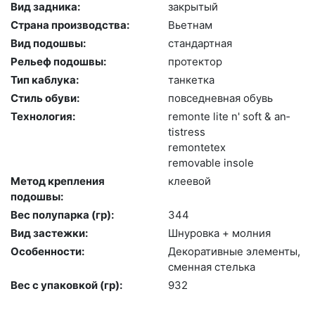
Вид задника:
зак­ры­тый
Страна производства:
Вь­ет­нам
Вид подошвы:
стан­дарт­ная
Рельеф подошвы:
про­тек­тор
Тип каблука:
тан­кетка
Стиль обуви:
пов­седнев­ная обувь
Технология:
re­mon­te li­te n' soft & an­
tist­ress
re­mon­te­tex
re­movab­le in­so­le
Метод крепления
кле­евой
подошвы:
Вес полупарка (гр):
344
Вид застежки:
Шну­ров­ка + мол­ния
Особенности:
Де­кора­тив­ные эле­мен­ты,
смен­ная стель­ка
Вес с упаковкой (гр):
932