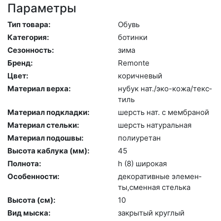
Параметры
Тип товара:
Обувь
Категория:
бо­тин­ки
Сезонность:
зи­ма
Бренд:
Re­mon­te
Цвет:
ко­рич­не­вый
Материал верха:
ну­бук нат./эко-ко­жа/текс­
тиль
Материал подкладки:
шерсть нат. с мемб­ра­ной
Материал стельки:
шерсть на­тураль­ная
Материал подошвы:
по­ли­уре­тан
Высота каблука (мм):
45
Полнота:
h (8) ши­рокая
Особенности:
де­кора­тив­ные эле­мен­
ты,смен­ная стель­ка
Высота (cм):
10
Вид мыска:
зак­ры­тый круг­лый