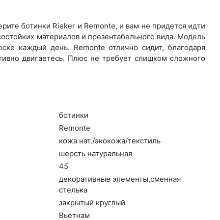
ите бо­тин­ки Rieker и Remonte, и вам не придется идти
состойких материалов и презентабельного вида. Модель
ске каждый день. Re­mon­te отлично сидит, благодаря
ктивно двигаетесь. Плюс не требует слишком сложного
бо­тин­ки
Re­mon­te
ко­жа нат./эко­кожа/текс­тиль
шерсть на­тураль­ная
45
де­кора­тив­ные эле­мен­ты,смен­ная
стель­ка
зак­ры­тый круг­лый
Вь­ет­нам