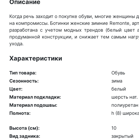
Описание
Когда речь заходит о покупке обуви, многие женщины де
на компромиссы. Ботинки женские зимние Remonte, арт
разработана с учетом модных трендов (бе­лый цвет а
продуманной конструкции, и снижает тем самым нагру
ухода.
Характеристики
Тип товара:
Обувь
Сезонность:
зи­ма
Цвет:
бе­лый
Материал подкладки:
шерсть нат. 
Материал подошвы:
по­ли­уре­тан
Полнота:
h (8) ши­рок
Высота (cм):
10
Вид задника:
зак­ры­тый