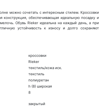
вполне можно сочетать с интересным стилем. Кроссовки
ая конструкция, обеспечивающая идеальную посадку и
елочь. Обувь Rieker идеальна на каждый день, а при
тличную устойчивость к износу и долго сохраняют
крос­совки
Ri­eker
текс­тиль/ко­жа иск.
текс­тиль
по­ли­уре­тан
h (8) ши­рокая
8
зак­ры­тый