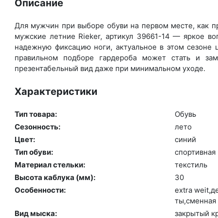
Описание
Для мужчин при выборе обуви на первом месте, как пр
мужские летние Rieker, артикул 39661-14 — яркое в
надежную фиксацию ноги, актуальное в этом сезоне 
правильном подборе гардероба может стать и зам
презентабельный вид даже при минимальном уходе.
Характеристики
Тип товара:
Обувь
Сезонность:
ле­то
Цвет:
си­ний
Тип обуви:
спор­тивная
Материал стельки:
текс­тиль
Высота каблука (мм):
30
Особенности:
ext­ra we­it,
ты,смен­ная 
Вид мыска:
зак­ры­тый к