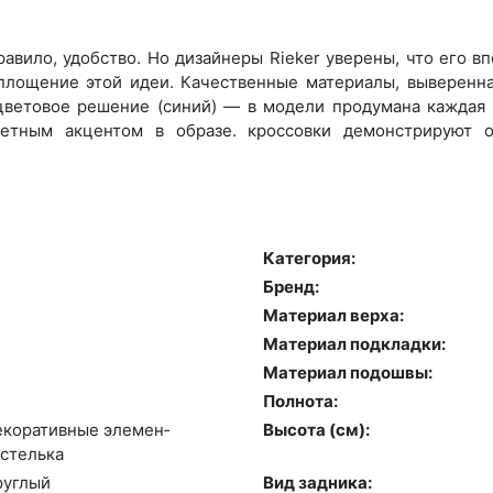
авило, удобство. Но дизайнеры Rieker уверены, что его 
оплощение этой идеи. Качественные материалы, выверенн
цветовое решение (синий) — в модели продумана каждая м
етным акцентом в образе. кроссовки демонстрируют о
Категория:
Бренд:
Материал верха:
Материал подкладки:
Материал подошвы:
Полнота:
де­кора­тив­ные эле­мен­
Высота (cм):
стель­ка
руг­лый
Вид задника: