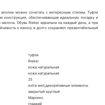
о вполне можно сочетать с интересным стилем. Туфли
ая конструкция, обеспечивающая идеальную посадку и
мелочь. Обувь Rieker идеальна на каждый день, а при
йчивость к износу и долго сохраняют презентабельный
туф­ли
Ri­eker
ко­жа на­тураль­ная
ко­жа на­тураль­ная
25
ext­ra we­it,де­кора­тив­ные эле­мен­ты
зак­ры­тый круг­лый
Ма­рок­ко
глад­кий