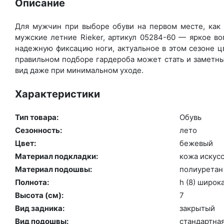
Описание
Для мужчин при выборе обуви на первом месте, как 
мужские летние Rieker, артикул 05284-60 — яркое в
надежную фиксацию ноги, актуальное в этом сезоне ц
правильном подборе гардероба может стать и заметны
вид даже при минимальном уходе.
Характеристики
Тип товара:
Обувь
Сезонность:
ле­то
Цвет:
бе­жевый
Материал подкладки:
ко­жа ис­кусс
Материал подошвы:
по­ли­уре­тан
Полнота:
h (8) ши­рок
Высота (cм):
7
Вид задника:
зак­ры­тый
Вид подошвы:
стан­дарт­на