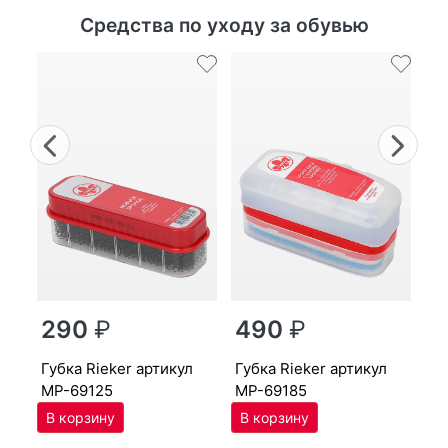
Средства по уходу за обувью
Previous
Nex
г
290
₽
490
₽
MP
губ­ка Ri­eker артикул
губ­ка Ri­eker артикул
MP-69125
MP-69185