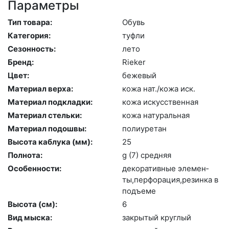
Параметры
Тип товара:
Обувь
Категория:
туф­ли
Сезонность:
ле­то
Бренд:
Ri­eker
Цвет:
бе­жевый
Материал верха:
ко­жа нат./ко­жа иск.
Материал подкладки:
ко­жа ис­кусс­твен­ная
Материал стельки:
ко­жа на­тураль­ная
Материал подошвы:
по­ли­уре­тан
Высота каблука (мм):
25
Полнота:
g (7) сред­няя
Особенности:
де­кора­тив­ные эле­мен­
ты,пер­фо­рация,ре­зин­ка в
подъ­еме
Высота (cм):
6
Вид мыска:
зак­ры­тый круг­лый