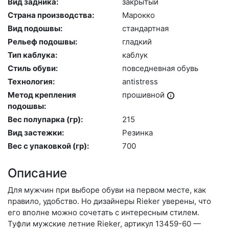
Вид задника:
зак­ры­тый
Страна производства:
Ма­рок­ко
Вид подошвы:
стан­дарт­ная
Рельеф подошвы:
глад­кий
Тип каблука:
каб­лук
Стиль обуви:
пов­седнев­ная обувь
Технология:
an­tist­ress
Метод крепления
про­шив­ной
подошвы:
Вес полупарка (гр):
215
Вид застежки:
Ре­зин­ка
Вес с упаковкой (гр):
700
Описание
Для мужчин при выборе обуви на первом месте, как
правило, удобство. Но дизайнеры Rieker уверены, что
его вполне можно сочетать с интересным стилем.
Туфли мужские летние Rieker, артикул 13459-60 —