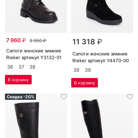
7 960
₽
11 318
₽
9 950
₽
са­поги женс­кие зим­ние
са­поги женс­кие зим­ние
Ri­eker артикул
Y3132-01
Ri­eker артикул
Y4470-00
36
37
38
38
39
Скидка -20%