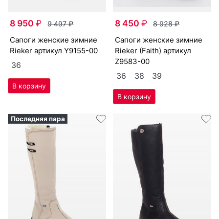
8 950
₽
8 450
₽
9 497
₽
8 928
₽
са­поги женс­кие зим­ние
са­поги женс­кие зим­ние
Ri­eker артикул
Y9155-00
Ri­eker (Fa­ith) артикул
Z9583-00
36
36
38
39
Последняя пара