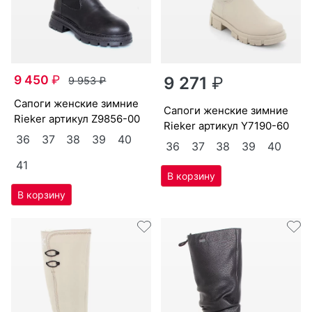
9 450
₽
9 271
₽
9 953
₽
са­поги женс­кие зим­ние
са­поги женс­кие зим­ние
Ri­eker артикул
Z9856-00
Ri­eker артикул
Y7190-60
36
37
38
39
40
36
37
38
39
40
41