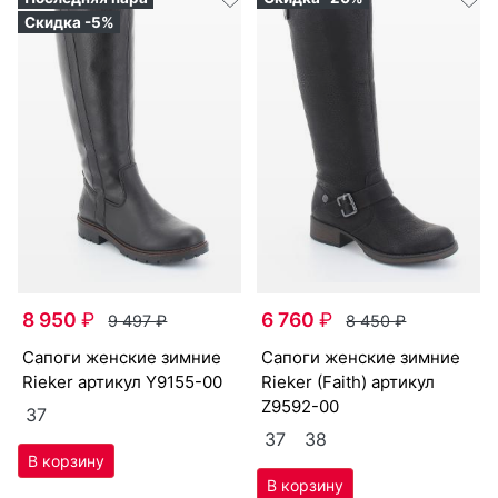
Скидка -5%
8 950
₽
6 760
₽
9 497
₽
8 450
₽
са­поги женс­кие зим­ние
са­поги женс­кие зим­ние
Ri­eker артикул
Y9155-00
Ri­eker (Fa­ith) артикул
Z9592-00
37
37
38