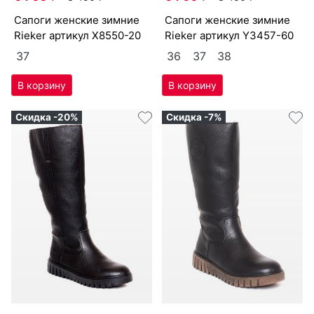
са­поги женс­кие зим­ние
са­поги женс­кие зим­ние
Ri­eker артикул
X8550-20
Ri­eker артикул
Y3457-60
37
36
37
38
Скидка -20%
Скидка -7%