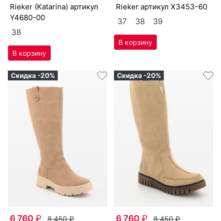
Ri­eker (Ka­tari­na) артикул
Ri­eker артикул
X3453-60
Y4680-00
37
38
39
38
Скидка -20%
Скидка -20%
6 760
₽
6 760
₽
8 450
₽
8 450
₽