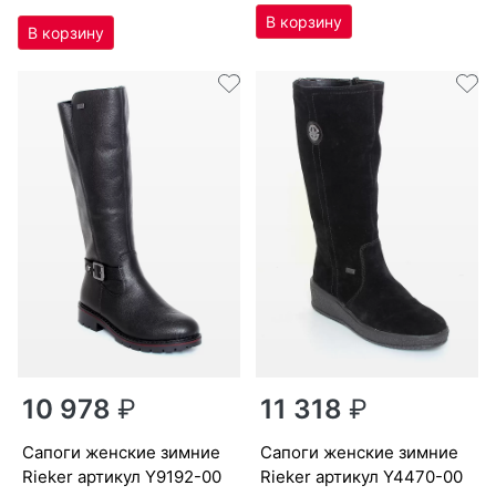
10 978
₽
11 318
₽
са­поги женс­кие зим­ние
са­поги женс­кие зим­ние
Ri­eker артикул
Y9192-00
Ri­eker артикул
Y4470-00