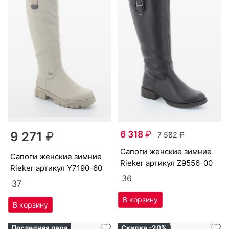
6 318
₽
9 271
₽
7 582
₽
са­поги женс­кие зим­ние
са­поги женс­кие зим­ние
Ri­eker артикул
Z9556-00
Ri­eker артикул
Y7190-60
36
37
Последняя пара
Скидка -20%