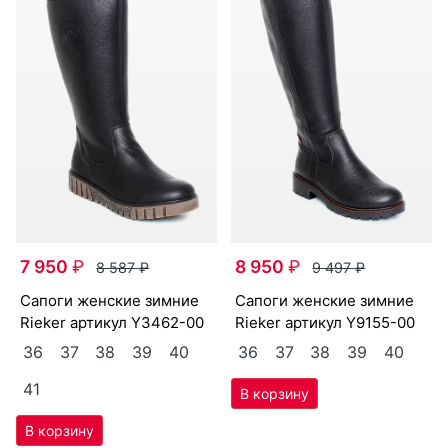
7 950
₽
8 950
₽
8 587
₽
9 497
₽
са­поги женс­кие зим­ние
са­поги женс­кие зим­ние
Ri­eker артикул
Y3462-00
Ri­eker артикул
Y9155-00
36
37
38
39
40
36
37
38
39
40
41