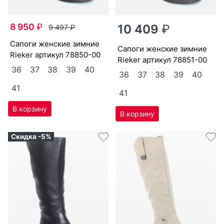
8 950
₽
10 409
₽
9 497
₽
са­поги женс­кие зим­ние
са­поги женс­кие зим­ние
Ri­eker артикул
78850-00
Ri­eker артикул
78851-00
36
37
38
39
40
36
37
38
39
40
41
41
Скидка -5%