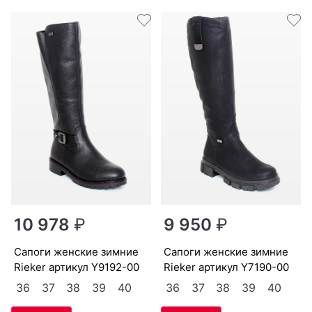
10 978
₽
9 950
₽
са­поги женс­кие зим­ние
са­поги женс­кие зим­ние
Ri­eker артикул
Y9192-00
Ri­eker артикул
Y7190-00
36
37
38
39
40
36
37
38
39
40