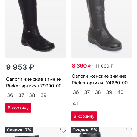
8 360
₽
9 953
₽
11 090
₽
са­поги женс­кие зим­ние
са­поги женс­кие зим­ние
Ri­eker артикул
Y4680-00
Ri­eker артикул
79990-00
36
37
38
39
40
36
37
38
39
41
Скидка -7%
Скидка -5%