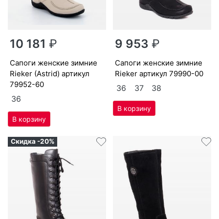
10 181
₽
9 953
₽
са­поги женс­кие зим­ние
са­поги женс­кие зим­ние
Ri­eker (Ast­rid) артикул
Ri­eker артикул
79990-00
79952-60
36
37
38
36
Скидка -20%