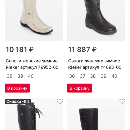
10 181
₽
11 887
₽
са­поги женс­кие зим­ние
са­поги женс­кие зим­ние
Ri­eker артикул
79952-60
Ri­eker артикул
Y4693-00
38
39
40
36
37
38
39
40
Скидка -9%