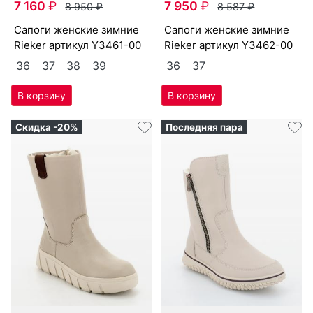
7 160
₽
7 950
₽
8 950
₽
8 587
₽
са­поги женс­кие зим­ние
са­поги женс­кие зим­ние
Ri­eker артикул
Y3461-00
Ri­eker артикул
Y3462-00
36
37
38
39
36
37
Скидка -20%
Последняя пара