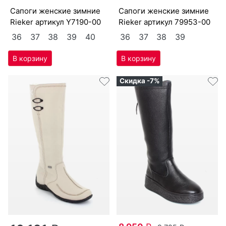
са­поги женс­кие зим­ние
са­поги женс­кие зим­ние
Ri­eker артикул
Y7190-00
Ri­eker артикул
79953-00
36
37
38
39
40
36
37
38
39
Скидка -7%