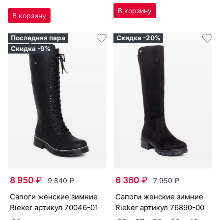
Последняя пара
Скидка -20%
Скидка -9%
8 950
₽
6 360
₽
9 840
₽
7 950
₽
са­поги женс­кие зим­ние
са­поги женс­кие зим­ние
Ri­eker артикул
70046-01
Ri­eker артикул
76890-00