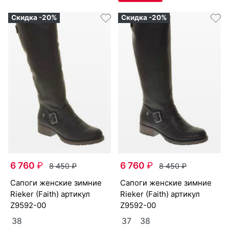
Скидка -20%
Скидка -20%
6 760
₽
6 760
₽
8 450
₽
8 450
₽
са­поги женс­кие зим­ние
са­поги женс­кие зим­ние
Ri­eker (Fa­ith) артикул
Ri­eker (Fa­ith) артикул
Z9592-00
Z9592-00
38
37
38