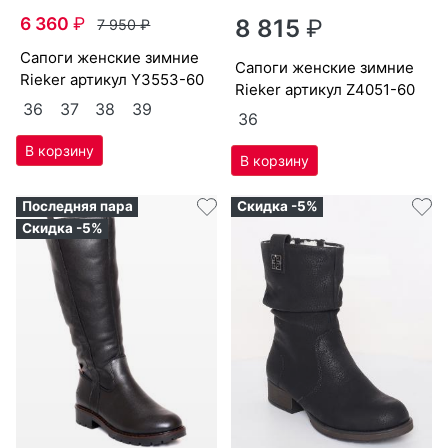
6 360
₽
8 815
₽
7 950
₽
са­поги женс­кие зим­ние
са­поги женс­кие зим­ние
Ri­eker артикул
Y3553-60
Ri­eker артикул
Z4051-60
36
37
38
39
36
Последняя пара
Скидка -5%
Скидка -5%