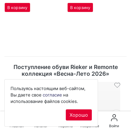
Поступление обуви Rieker и Remonte
коллекция «Весна-Лето 2026»
Скидка -25%
Скидка -24%
Ск
Пользуясь настоящим веб-сайтом,
Вы даете свое
согласие
на
использование файлов cookies.
Previous
Nex
Хорошо
Главная
Каталог
Корзина
Избранное
Войти