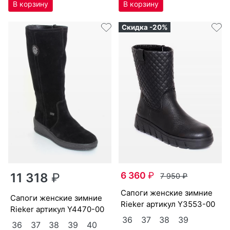
Скидка -20%
6 360
₽
11 318
₽
7 950
₽
са­поги женс­кие зим­ние
са­поги женс­кие зим­ние
Ri­eker артикул
Y3553-00
Ri­eker артикул
Y4470-00
36
37
38
39
36
37
38
39
40