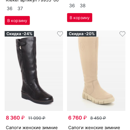
36
38
36
37
Скидка -24%
Скидка -20%
8 360
₽
6 760
₽
11 090
₽
8 450
₽
са­поги женс­кие зим­ние
са­поги женс­кие зим­ние