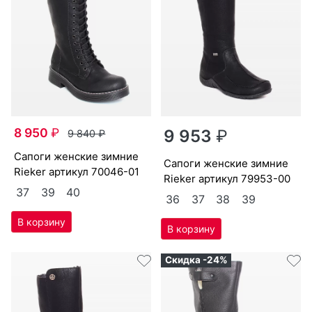
8 950
₽
9 953
₽
9 840
₽
са­поги женс­кие зим­ние
са­поги женс­кие зим­ние
Ri­eker артикул
70046-01
Ri­eker артикул
79953-00
37
39
40
36
37
38
39
Скидка -24%