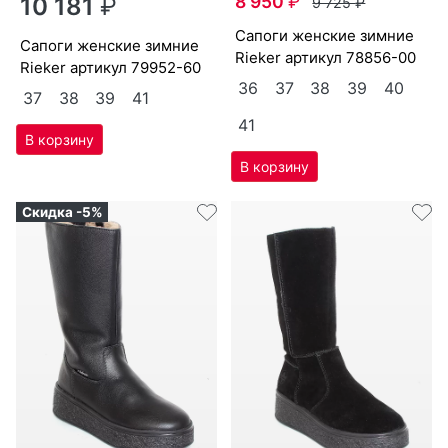
8 950
₽
10 181
₽
9 725
₽
са­поги женс­кие зим­ние
са­поги женс­кие зим­ние
Ri­eker артикул
78856-00
Ri­eker артикул
79952-60
36
37
38
39
40
37
38
39
41
41
Скидка -5%