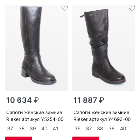
10 634
₽
11 887
₽
са­поги женс­кие зим­ние
са­поги женс­кие зим­ние
Ri­eker артикул
Y5254-00
Ri­eker артикул
Y4693-00
37
38
39
40
41
36
37
38
39
40