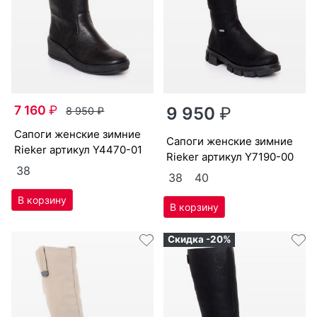
7 160
₽
9 950
₽
8 950
₽
са­поги женс­кие зим­ние
са­поги женс­кие зим­ние
Ri­eker артикул
Y4470-01
Ri­eker артикул
Y7190-00
38
38
40
Скидка -20%