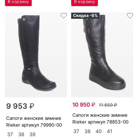
Скидка -6%
10 950
₽
9 953
₽
11 659
₽
са­поги женс­кие зим­ние
са­поги женс­кие зим­ние
Ri­eker артикул
78853-00
Ri­eker артикул
79990-00
37
38
40
41
37
38
39