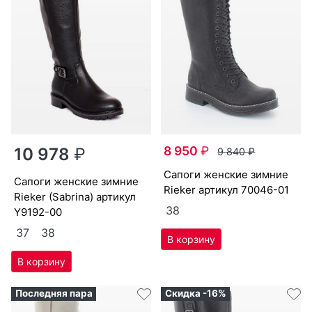
8 950
₽
10 978
₽
9 840
₽
са­поги женс­кие зим­ние
са­поги женс­кие зим­ние
Ri­eker артикул
70046-01
Ri­eker (Sab­ri­na) артикул
38
Y9192-00
37
38
Последняя пара
Скидка -16%