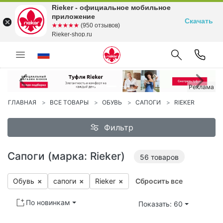
Rieker - официальное мобильное
приложение
Скачать
☆☆☆☆☆
★★★★★
(950 отзывов)
Rieker-shop.ru
Предыдущий
С
Реклама
ГЛАВНАЯ
ВСЕ ТОВАРЫ
ОБУВЬ
САПОГИ
RIEKER
Фильтр
Сапоги (марка: Rieker)
56
товаров
Обувь
×
са­поги
×
Ri­eker
×
Сбросить все
По новинкам
Показать: 60