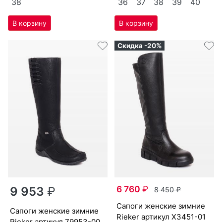
38
36
37
38
39
40
Скидка -20%
6 760
₽
9 953
₽
8 450
₽
са­поги женс­кие зим­ние
са­поги женс­кие зим­ние
Ri­eker артикул
X3451-01
Ri­eker артикул
79953-00