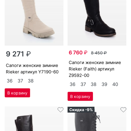
6 760
₽
9 271
₽
8 450
₽
са­поги женс­кие зим­ние
са­поги женс­кие зим­ние
Ri­eker (Fa­ith) артикул
Ri­eker артикул
Y7190-60
Z9592-00
36
37
38
36
37
38
39
40
Скидка -9%