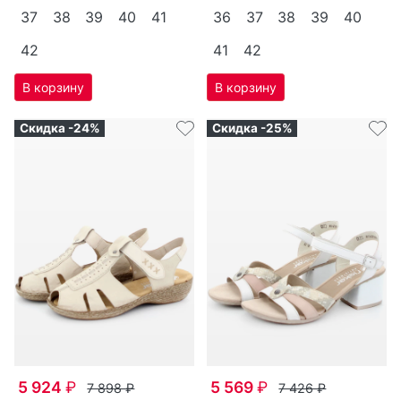
37
38
39
40
41
36
37
38
39
40
42
41
42
Скидка -24%
Скидка -25%
5 924
₽
5 569
₽
7 898
₽
7 426
₽