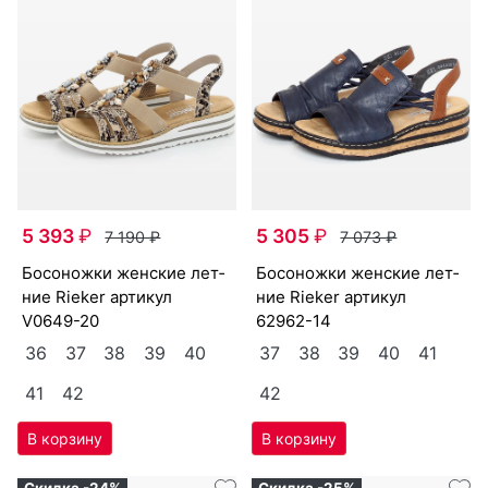
5 393
₽
5 305
₽
7 190
₽
7 073
₽
бо­сонож­ки женс­кие лет­
бо­сонож­ки женс­кие лет­
ние Ri­eker артикул
ние Ri­eker артикул
V0649-20
62962-14
36
37
38
39
40
37
38
39
40
41
41
42
42
Скидка -24%
Скидка -25%