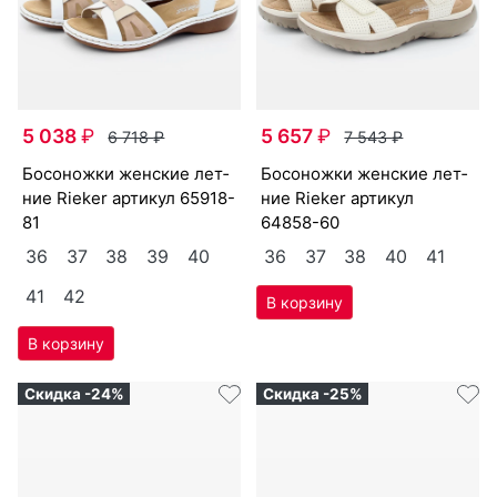
5 038
₽
5 657
₽
6 718
₽
7 543
₽
бо­сонож­ки женс­кие лет­
бо­сонож­ки женс­кие лет­
ние Ri­eker артикул
65918-
ние Ri­eker артикул
81
64858-60
36
37
38
39
40
36
37
38
40
41
41
42
Скидка -24%
Скидка -25%