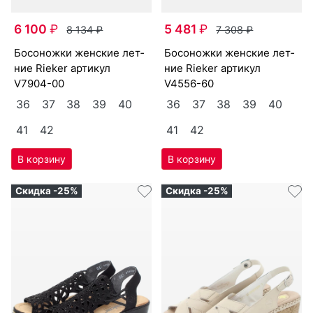
6 100
₽
5 481
₽
8 134
₽
7 308
₽
бо­сонож­ки женс­кие лет­
бо­сонож­ки женс­кие лет­
ние Ri­eker артикул
ние Ri­eker артикул
V7904-00
V4556-60
36
37
38
39
40
36
37
38
39
40
41
42
41
42
Скидка -25%
Скидка -25%