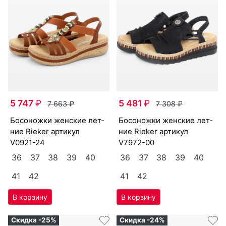
5 747
₽
5 481
₽
7 663
₽
7 308
₽
бо­сонож­ки женс­кие лет­
бо­сонож­ки женс­кие лет­
ние Ri­eker артикул
ние Ri­eker артикул
V0921-24
V7972-00
36
37
38
39
40
36
37
38
39
40
41
42
41
42
Скидка -25%
Скидка -24%