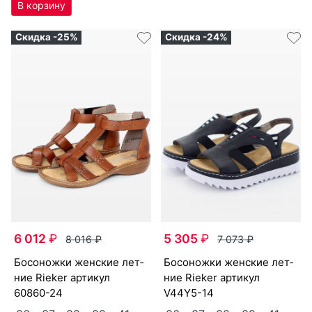
Скидка -25%
Скидка -24%
6 012
₽
5 305
₽
8 016
₽
7 073
₽
бо­сонож­ки женс­кие лет­
бо­сонож­ки женс­кие лет­
ние Ri­eker артикул
ние Ri­eker артикул
60860-24
V44Y5-14