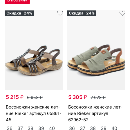
Скидка -24%
Скидка -24%
5 215
₽
5 305
₽
6 953
₽
7 073
₽
бо­сонож­ки женс­кие лет­
бо­сонож­ки женс­кие лет­
ние Ri­eker артикул
65861-
ние Ri­eker артикул
45
62962-52
36
37
38
39
40
36
37
38
39
40