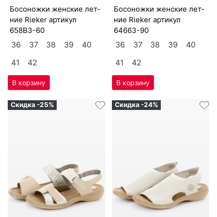
бо­сонож­ки женс­кие лет­
бо­сонож­ки женс­кие лет­
ние Ri­eker артикул
ние Ri­eker артикул
658B3-60
64663-90
36
37
38
39
40
36
37
38
39
40
41
42
41
42
Скидка -25%
Скидка -24%