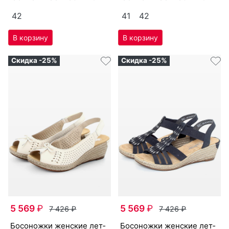
42
41
42
Скидка -25%
Скидка -25%
5 569
₽
5 569
₽
7 426
₽
7 426
₽
бо­сонож­ки женс­кие лет­
бо­сонож­ки женс­кие лет­