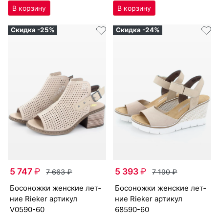
Скидка -25%
Скидка -24%
5 747
₽
5 393
₽
7 663
₽
7 190
₽
бо­сонож­ки женс­кие лет­
бо­сонож­ки женс­кие лет­
ние Ri­eker артикул
ние Ri­eker артикул
V0590-60
68590-60