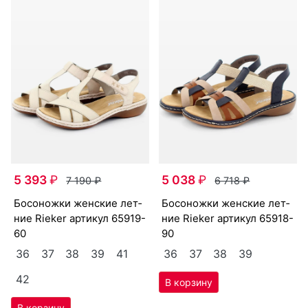
5 393
₽
5 038
₽
7 190
₽
6 718
₽
бо­сонож­ки женс­кие лет­
бо­сонож­ки женс­кие лет­
ние Ri­eker артикул
65919-
ние Ri­eker артикул
65918-
60
90
36
37
38
39
41
36
37
38
39
42