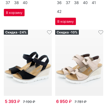
37
38
40
36
37
38
40
41
42
Скидка -24%
Скидка -10%
5 393
₽
6 950
₽
7 190
₽
7 781
₽