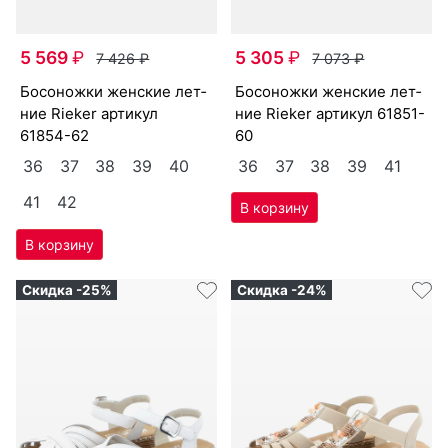
5 569
₽
5 305
₽
7 426
₽
7 073
₽
бо­сонож­ки женс­кие лет­
бо­сонож­ки женс­кие лет­
ние Ri­eker артикул
ние Ri­eker артикул
61851-
61854-62
60
36
37
38
39
40
36
37
38
39
41
41
42
Скидка -25%
Скидка -24%