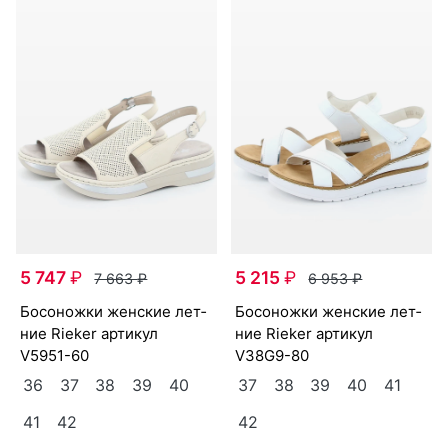
5 747
₽
5 215
₽
7 663
₽
6 953
₽
бо­сонож­ки женс­кие лет­
бо­сонож­ки женс­кие лет­
ние Ri­eker артикул
ние Ri­eker артикул
V5951-60
V38G9-80
36
37
38
39
40
37
38
39
40
41
41
42
42