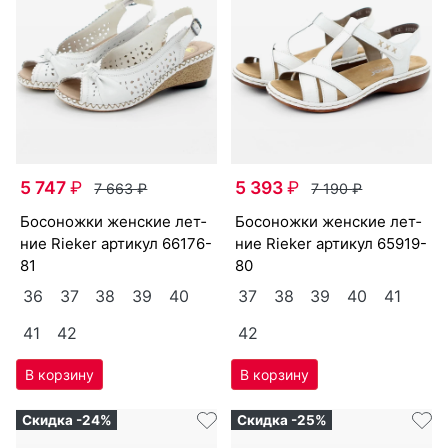
5 747
₽
5 393
₽
7 663
₽
7 190
₽
бо­сонож­ки женс­кие лет­
бо­сонож­ки женс­кие лет­
ние Ri­eker артикул
66176-
ние Ri­eker артикул
65919-
81
80
36
37
38
39
40
37
38
39
40
41
41
42
42
Скидка -24%
Скидка -25%