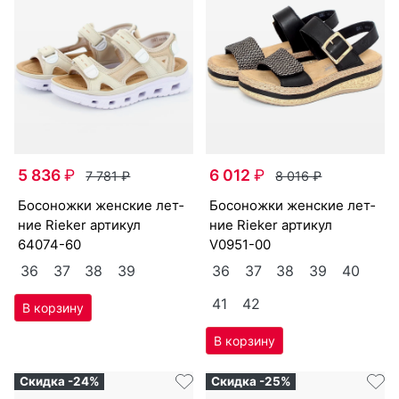
5 836
₽
6 012
₽
7 781
₽
8 016
₽
бо­сонож­ки женс­кие лет­
бо­сонож­ки женс­кие лет­
ние Ri­eker артикул
ние Ri­eker артикул
64074-60
V0951-00
36
37
38
39
36
37
38
39
40
41
42
Скидка -24%
Скидка -25%