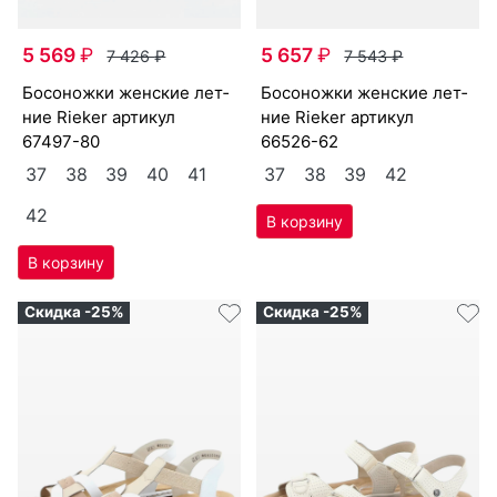
5 569
₽
5 657
₽
7 426
₽
7 543
₽
бо­сонож­ки женс­кие лет­
бо­сонож­ки женс­кие лет­
ние Ri­eker артикул
ние Ri­eker артикул
67497-80
66526-62
37
38
39
40
41
37
38
39
42
42
Скидка -25%
Скидка -25%