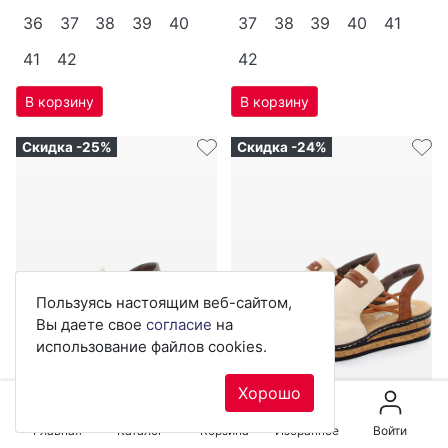
36
37
38
39
40
37
38
39
40
41
41
42
42
Скидка -25%
Скидка -24%
Пользуясь настоящим веб-сайтом,
Вы даете свое
согласие
на
использование файлов cookies.
Хорошо
Главная
Каталог
Корзина
Избранное
Войти
5 038
₽
5 305
₽
6 718
₽
7 073
₽