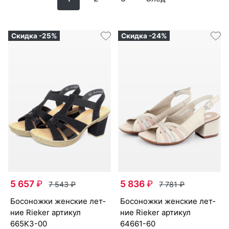
Скидка -25%
Скидка -24%
5 657
₽
5 836
₽
7 543
₽
7 781
₽
бо­сонож­ки женс­кие лет­
бо­сонож­ки женс­кие лет­
ние Ri­eker артикул
ние Ri­eker артикул
665K3-00
64661-60