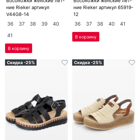
бо­сонож­ки женс­кие лет­
бо­сонож­ки женс­кие лет­
ние Ri­eker артикул
ние Ri­eker артикул
65919-
V44G8-14
12
36
37
38
39
40
36
37
38
40
41
41
Скидка -25%
Скидка -25%