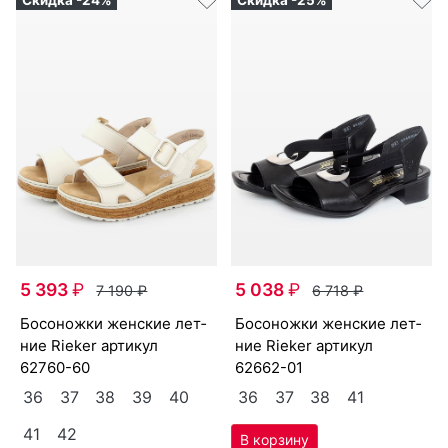
5 393
₽
5 038
₽
7 190
₽
6 718
₽
бо­сонож­ки женс­кие лет­
бо­сонож­ки женс­кие лет­
ние Ri­eker артикул
ние Ri­eker артикул
62760-60
62662-01
36
37
38
39
40
36
37
38
41
41
42