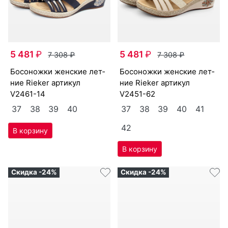
5 481
₽
5 481
₽
7 308
₽
7 308
₽
бо­сонож­ки женс­кие лет­
бо­сонож­ки женс­кие лет­
ние Ri­eker артикул
ние Ri­eker артикул
V2461-14
V2451-62
37
38
39
40
37
38
39
40
41
42
Скидка -24%
Скидка -24%