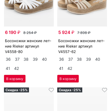
6 190
₽
5 924
₽
8 254
₽
7 898
₽
бо­сонож­ки женс­кие лет­
бо­сонож­ки женс­кие лет­
ние Ri­eker артикул
ние Ri­eker артикул
V4558-80
V4557-62
36
37
38
39
40
36
37
38
39
40
41
42
41
42
Скидка -25%
Скидка -25%