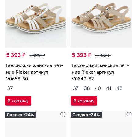
5 393
₽
5 393
₽
7 190
₽
7 190
₽
бо­сонож­ки женс­кие лет­
бо­сонож­ки женс­кие лет­
ние Ri­eker артикул
ние Ri­eker артикул
V0656-80
V0649-62
37
37
38
40
41
42
Скидка -24%
Скидка -24%