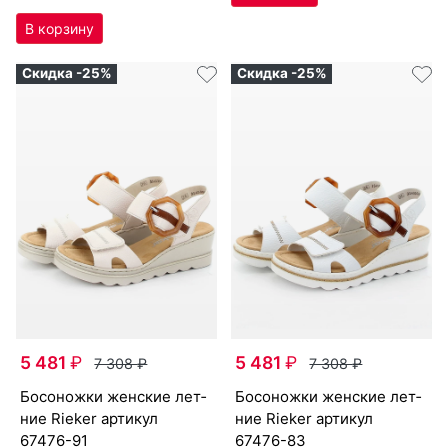
Скидка -25%
Скидка -25%
5 481
₽
5 481
₽
7 308
₽
7 308
₽
бо­сонож­ки женс­кие лет­
бо­сонож­ки женс­кие лет­
ние Ri­eker артикул
ние Ri­eker артикул
67476-91
67476-83