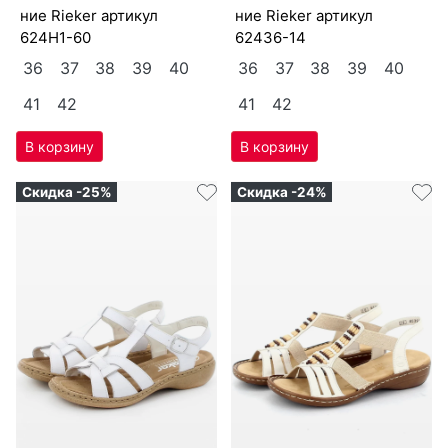
ние Ri­eker артикул
ние Ri­eker артикул
624H1-60
62436-14
36
37
38
39
40
36
37
38
39
40
41
42
41
42
Скидка -25%
Скидка -24%