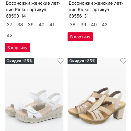
бо­сонож­ки женс­кие лет­
бо­сонож­ки женс­кие лет­
ние Ri­eker артикул
ние Ri­eker артикул
68590-14
68556-31
37
38
39
40
41
38
39
40
42
42
Скидка -25%
Скидка -25%