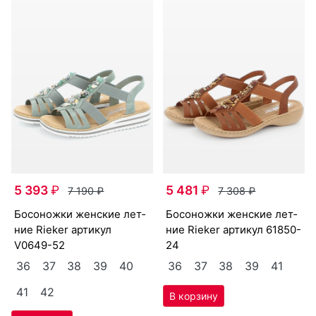
5 393
₽
5 481
₽
7 190
₽
7 308
₽
бо­сонож­ки женс­кие лет­
бо­сонож­ки женс­кие лет­
ние Ri­eker артикул
ние Ri­eker артикул
61850-
V0649-52
24
36
37
38
39
40
36
37
38
39
41
41
42