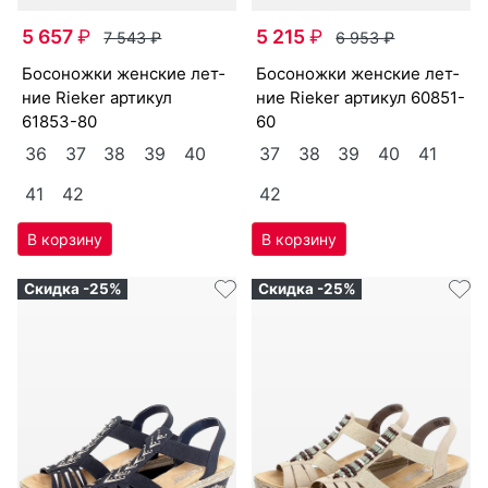
5 657
₽
5 215
₽
7 543
₽
6 953
₽
бо­сонож­ки женс­кие лет­
бо­сонож­ки женс­кие лет­
ние Ri­eker артикул
ние Ri­eker артикул
60851-
61853-80
60
36
37
38
39
40
37
38
39
40
41
41
42
42
Скидка -25%
Скидка -25%