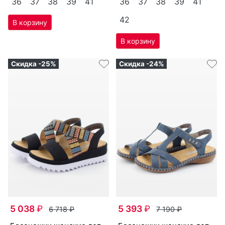
36
37
38
39
41
36
37
38
39
41
42
Скидка -25%
Скидка -24%
5 038
₽
5 393
₽
6 718
₽
7 190
₽