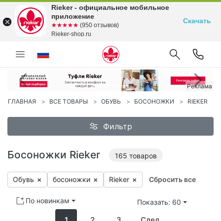
Rieker - официальное мобильное
приложение
Скачать
☆☆☆☆☆
★★★★★
(950 отзывов)
Rieker-shop.ru
Предыдущий
С
Реклама
ГЛАВНАЯ
ВСЕ ТОВАРЫ
ОБУВЬ
БОСОНОЖКИ
RIEKER
Фильтр
Босоножки Rieker
165
товаров
Обувь
×
бо­сонож­ки
×
Ri­eker
×
Сбросить все
По новинкам
Показать: 60
1
2
3
След