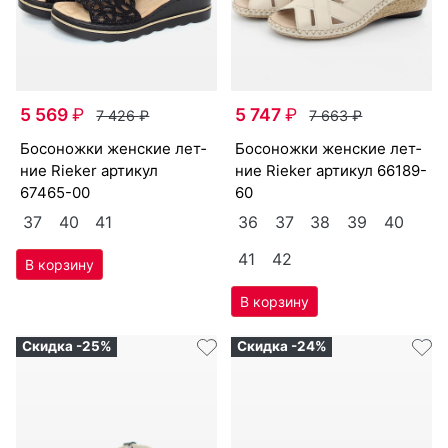
5 569
₽
5 747
₽
7 426
₽
7 663
₽
бо­сонож­ки женс­кие лет­
бо­сонож­ки женс­кие лет­
ние Ri­eker артикул
ние Ri­eker артикул
66189-
67465-00
60
37
40
41
36
37
38
39
40
41
42
Скидка -25%
Скидка -24%